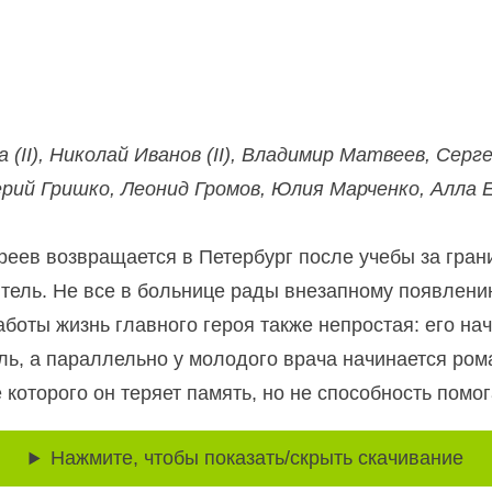
(II), Николай Иванов (II), Владимир Матвеев, Серг
рий Гришко, Леонид Громов, Юлия Марченко, Алла 
ев возвращается в Петербург после учебы за грани
итель. Не все в больнице рады внезапному появлен
боты жизнь главного героя также непростая: его на
ь, а параллельно у молодого врача начинается ром
 которого он теряет память, но не способность помо
Нажмите, чтобы показать/скрыть скачивание