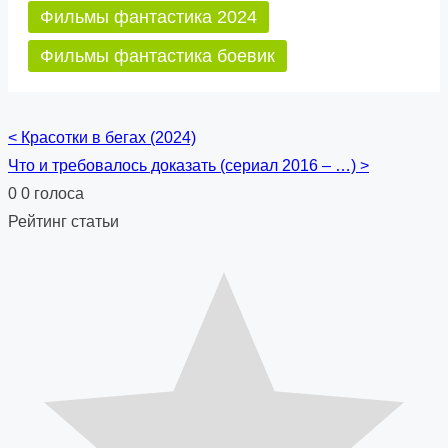
Фильмы фантастика 2024
Фильмы фантастика боевик
<
Красотки в бегах (2024)
Posts
Что и требовалось доказать (сериал 2016 – …)
>
navigation
0
0
голоса
Рейтинг статьи