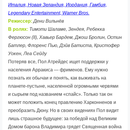
Италия, Новая Зеландия, Иордания, Гамбия,
Legendary Entertainment, Warner Bros.
Режиссер:
Дени Вильнёв
В ролях:
Тимоти Шаламе, Зендея, Ребекка
Фергюсон (II), Хавьер Бардем, Джош Бролин, Остин
Батлер, Флоренс Пью, Дэйв Батиста, Кристофер
Уокен, Леа Сейду
Потеряв все, Пол Атрейдес ищет поддержки у
населения Арракиса — фрименов. Ему нужно
познать их обычаи и понять, как выживать на
планете-пустыне, населенной огромными червями
и сырьем под названием «спайс». Только так он
может положить конец правлению Харконненов и
преобразить Дюну. Но в своих видениях Пол видит
лишь страшное будущее: за победой над Великим
Домом барона Владимира грядет Священная война