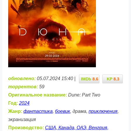
обновлено:
05.07.2024 15:40 |
IMDb
8.6
KP
8.3
торрентов:
59
Оригинальное название:
Dune: Part Two
Год:
2024
Жанр:
фантастика
,
боевик
, драма,
приключения
,
экранизация
Производство:
США, Канада, ОАЭ, Венгрия,