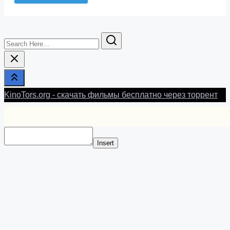
Search
Here...
KinoTors.org - скачать фильмы бесплатно через торрент
Insert