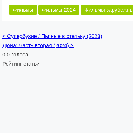
Фильмы
Фильмы 2024
Фильмы зарубежн
<
Супербухие / Пьяные в стельку (2023)
Posts
Дюна: Часть вторая (2024)
>
navigation
0
0
голоса
Рейтинг статьи