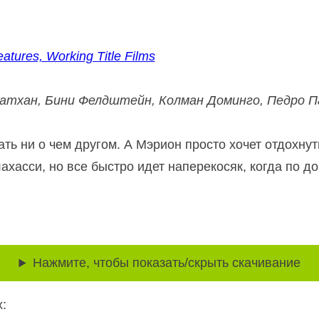
ures, Working Title Films
атхан, Бини Фелдштейн, Колман Доминго, Педро П
ь ни о чем другом. А Мэрион просто хочет отдохнуть
хасси, но все быстро идет наперекосяк, когда по д
Нажмите, чтобы показать/скрыть скачивание
: